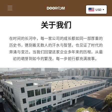
购
跳到内
容
物
USD
车
关于我们
US Dollar (USD)
Yuan Renminbi (CNY)
Euro (EUR)
在时间的长河中，每一家公司的成长都如同一部厚重的
Pound Sterling (GBP)
历史书，镌刻着无数人的汗水与智慧，也见证了时代的
Canadian Dollar (CAD)
奔涌与变迁。当我们回望这家企业多年来的历程，从最
初的萌芽到如今的繁茂，每一步前行都充满故事。